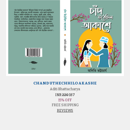
CHAND UTHECHHILO AKASHE
Aditi Bhattacharya
INR
220
187
15
% OFF
FREE SHIPPING
REVIEWS