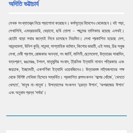
অদিতি ভট্টাচার্য
লেখক সংখ্যাতত্ত্ব নিয়ে পড়াশোনা করেছেন। কর্মসূত্রে বিদেশেও থেকেছেন। বই পড়া,
লেখালিখি, এমব্রয়ডারি, বেড়ানো, ছবি তোলা – পছন্দের তালিকায় রয়েছে এসবই।
ছোটো বড়ো সবার জন্যেই লিখে চলেছেন নিয়মিত। লেখা প্রকাশিত হয়েছে দেশ,
আনন্দমেলা, উনিশ কুড়ি, সানন্দা, সাপ্তাহিক বর্তমান, কিশোর ভারতী, এই সময়, চির সবুজ
লেখা, দেবী প্রণাম, রোজকার অনন্যা, লং জার্নি, মালিনী, ছেলেবেলা, উত্তরের সারাদিন,
বন্যপ্রাণ, রঙবেরঙ, টগবগ, মাতৃমন্দির সংবাদ, ট্রৈনিক ইত্যাদি নানান পত্রিকায় এবং
জয়ঢাক, ইচ্ছামতী, একপর্ণিকা ইত্যাদি ওয়েবজিনেও। উত্তরবঙ্গ নাট্যজগতের পক্ষ
থেকে বিশিষ্ট লেখিকা হিসেবে সম্বর্ধিত। প্রকাশিত গল্পসংকলন ‘গল্পের খোঁজে’, ‘খেলতে
খেলতে’, ‘মানুষ না-মানুষ’। উপন্যাসের সংকলন ‘দুরন্ত ঈশান’, ‘অপরাজেয় ঈশান’
এবং অনুবাদ গ্রন্থ ‘সর্দার'।