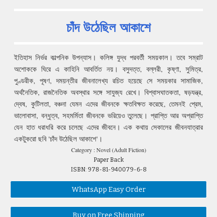
চাঁদ উঠেছিল আকাশে
ইতিহাস নির্ভর কাল্পনিক উপন্যাস। কলিঙ্গ যুদ্ধ পরবর্তী সময়কাল। তবে সম্রাট
অশোককে ঘিরে এ কাহিনি আবর্তিত নয়। বসুদত্ত, বল্লরী, কৃষ্ণা, সুমিত্র,
পুণ্ডরীক, পূষণ, দময়ন্তীর জীবনালেখ্য রচিত হয়েছে সে সময়কার সামাজিক,
অর্থনৈতিক, রাজনৈতিক অবস্থার সঙ্গে সাযুজ্য রেখে। বিশ্বাসঘাতকতা, ষড়যন্ত্র,
দ্বেষ, কুটিলতা, বঞ্চনা যেমন এদের জীবনকে ক্ষতবিক্ষত করেছে, তেমনই প্রেম,
ভালোবাসা, বন্ধুত্ব, সহমর্মিতা জীবনকে ভরিয়েও তুলেছে। প্রাপ্তি আর অপ্রাপ্তি
যেন হাত ধরাধরি করে চলেছে এদের জীবনে। এক কথায় সেকালের জীবনযাত্রার
একটুকরো ছবি 'চাঁদ উঠেছিল আকাশে'।
Category : Novel (Adult Fiction)
Paper Back
ISBN: 978-81-940079-6-8
WhatsApp Easy Order
Buy on Free Shipping